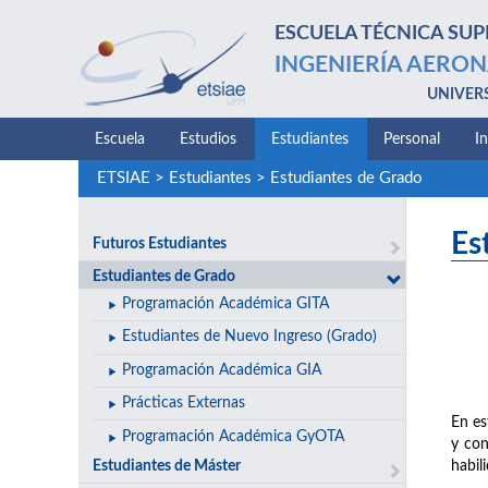
ESCUELA TÉCNICA SUP
INGENIERÍA AERON
UNIVER
Escuela
Estudios
Estudiantes
Personal
I
ETSIAE
>
Estudiantes
>
Estudiantes de Grado
Es
Futuros Estudiantes
Estudiantes de Grado
Programación Académica GITA
Estudiantes de Nuevo Ingreso (Grado)
Programación Académica GIA
Prácticas Externas
En es
Programación Académica GyOTA
y con
Estudiantes de Máster
habil