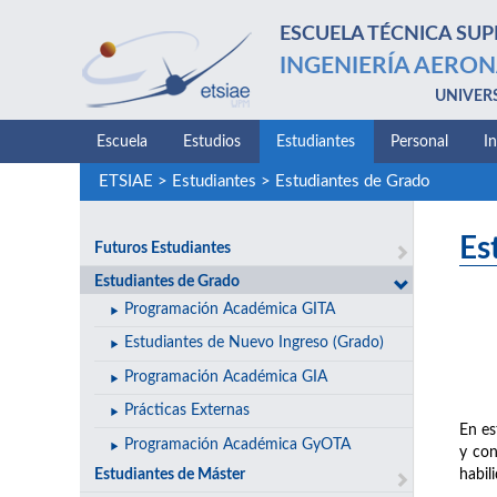
ESCUELA TÉCNICA SUP
INGENIERÍA AERON
UNIVER
Escuela
Estudios
Estudiantes
Personal
I
ETSIAE
>
Estudiantes
>
Estudiantes de Grado
Es
Futuros Estudiantes
Estudiantes de Grado
Programación Académica GITA
Estudiantes de Nuevo Ingreso (Grado)
Programación Académica GIA
Prácticas Externas
En es
Programación Académica GyOTA
y con
Estudiantes de Máster
habil