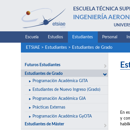
ESCUELA TÉCNICA SUP
INGENIERÍA AERON
UNIVER
Escuela
Estudios
Estudiantes
Personal
I
ETSIAE
>
Estudiantes
>
Estudiantes de Grado
Es
Futuros Estudiantes
Estudiantes de Grado
Programación Académica GITA
Estudiantes de Nuevo Ingreso (Grado)
Programación Académica GIA
Prácticas Externas
En es
Programación Académica GyOTA
y con
Estudiantes de Máster
habil