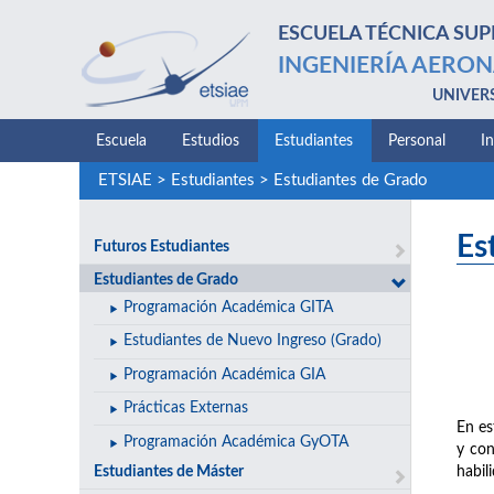
ESCUELA TÉCNICA SUP
INGENIERÍA AERON
UNIVER
Escuela
Estudios
Estudiantes
Personal
I
ETSIAE
>
Estudiantes
>
Estudiantes de Grado
Es
Futuros Estudiantes
Estudiantes de Grado
Programación Académica GITA
Estudiantes de Nuevo Ingreso (Grado)
Programación Académica GIA
Prácticas Externas
En es
Programación Académica GyOTA
y con
Estudiantes de Máster
habil