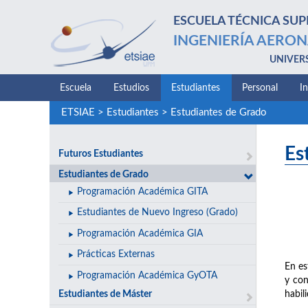
ESCUELA TÉCNICA SUP
INGENIERÍA AERON
UNIVER
Escuela
Estudios
Estudiantes
Personal
I
ETSIAE
>
Estudiantes
>
Estudiantes de Grado
Es
Futuros Estudiantes
Estudiantes de Grado
Programación Académica GITA
Estudiantes de Nuevo Ingreso (Grado)
Programación Académica GIA
Prácticas Externas
En es
Programación Académica GyOTA
y con
Estudiantes de Máster
habil