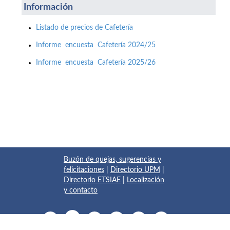
Información
Listado de precios de Cafetería
Informe encuesta Cafetería 2024/25
Informe encuesta Cafetería 2025/26
Buzón de quejas, sugerencias y
felicitaciones
|
Directorio UPM
|
Directorio ETSIAE
|
Localización
y contacto