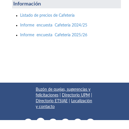
Información
Listado de precios de Cafetería
Informe encuesta Cafetería 2024/25
Informe encuesta Cafetería 2025/26
Buzón de quejas, sugerencias y
felicitaciones
|
Directorio UPM
|
Directorio ETSIAE
|
Localización
y contacto