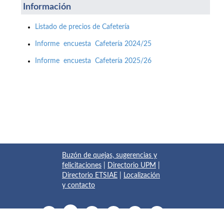
Información
Listado de precios de Cafetería
Informe encuesta Cafetería 2024/25
Informe encuesta Cafetería 2025/26
Buzón de quejas, sugerencias y
felicitaciones
|
Directorio UPM
|
Directorio ETSIAE
|
Localización
y contacto