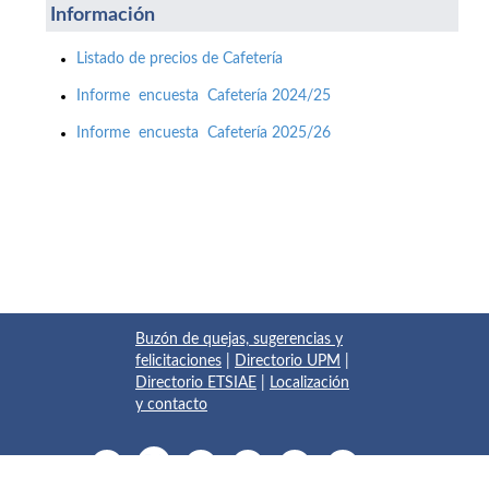
Información
Listado de precios de Cafetería
Informe encuesta Cafetería 2024/25
Informe encuesta Cafetería 2025/26
Buzón de quejas, sugerencias y
felicitaciones
|
Directorio UPM
|
Directorio ETSIAE
|
Localización
y contacto