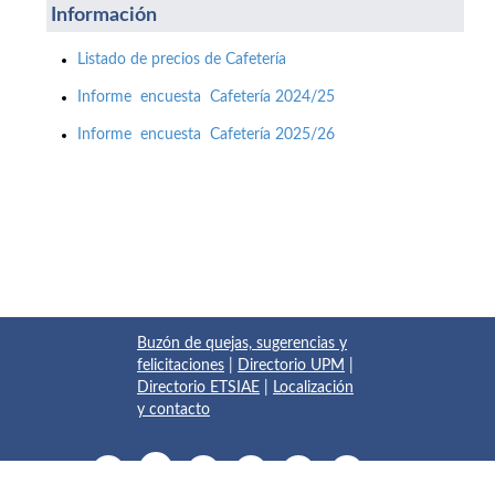
Información
Listado de precios de Cafetería
Informe encuesta Cafetería 2024/25
Informe encuesta Cafetería 2025/26
Buzón de quejas, sugerencias y
felicitaciones
|
Directorio UPM
|
Directorio ETSIAE
|
Localización
y contacto