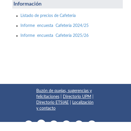
Información
Listado de precios de Cafetería
Informe encuesta Cafetería 2024/25
Informe encuesta Cafetería 2025/26
Buzón de quejas, sugerencias y
felicitaciones
|
Directorio UPM
|
Directorio ETSIAE
|
Localización
y contacto