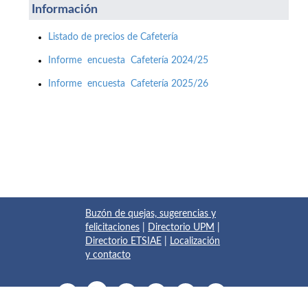
Información
Listado de precios de Cafetería
Informe encuesta Cafetería 2024/25
Informe encuesta Cafetería 2025/26
Buzón de quejas, sugerencias y
felicitaciones
|
Directorio UPM
|
Directorio ETSIAE
|
Localización
y contacto