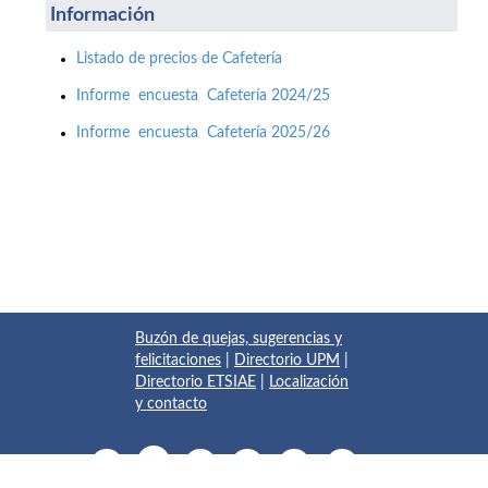
Información
Listado de precios de Cafetería
Informe encuesta Cafetería 2024/25
Informe encuesta Cafetería 2025/26
Buzón de quejas, sugerencias y
felicitaciones
|
Directorio UPM
|
Directorio ETSIAE
|
Localización
y contacto