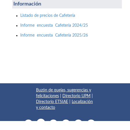
Información
Listado de precios de Cafetería
Informe encuesta Cafetería 2024/25
Informe encuesta Cafetería 2025/26
Buzón de quejas, sugerencias y
felicitaciones
|
Directorio UPM
|
Directorio ETSIAE
|
Localización
y contacto