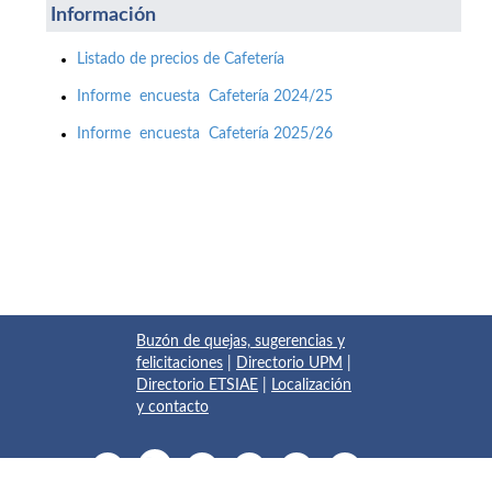
Información
Listado de precios de Cafetería
Informe encuesta Cafetería 2024/25
Informe encuesta Cafetería 2025/26
Buzón de quejas, sugerencias y
felicitaciones
|
Directorio UPM
|
Directorio ETSIAE
|
Localización
y contacto