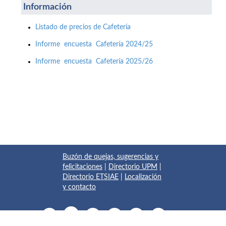
Información
Listado de precios de Cafetería
Informe encuesta Cafetería 2024/25
Informe encuesta Cafetería 2025/26
Buzón de quejas, sugerencias y
felicitaciones
|
Directorio UPM
|
Directorio ETSIAE
|
Localización
y contacto