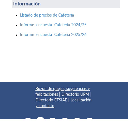
Información
Listado de precios de Cafetería
Informe encuesta Cafetería 2024/25
Informe encuesta Cafetería 2025/26
Buzón de quejas, sugerencias y
felicitaciones
|
Directorio UPM
|
Directorio ETSIAE
|
Localización
y contacto