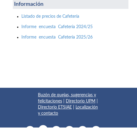
Información
Listado de precios de Cafetería
Informe encuesta Cafetería 2024/25
Informe encuesta Cafetería 2025/26
Buzón de quejas, sugerencias y
felicitaciones
|
Directorio UPM
|
Directorio ETSIAE
|
Localización
y contacto