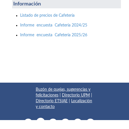
Información
Listado de precios de Cafetería
Informe encuesta Cafetería 2024/25
Informe encuesta Cafetería 2025/26
Buzón de quejas, sugerencias y
felicitaciones
|
Directorio UPM
|
Directorio ETSIAE
|
Localización
y contacto