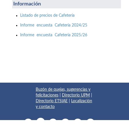
Información
Listado de precios de Cafetería
Informe encuesta Cafetería 2024/25
Informe encuesta Cafetería 2025/26
Buzón de quejas, sugerencias y
felicitaciones
|
Directorio UPM
|
Directorio ETSIAE
|
Localización
y contacto