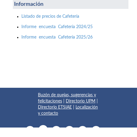
Información
Listado de precios de Cafetería
Informe encuesta Cafetería 2024/25
Informe encuesta Cafetería 2025/26
Buzón de quejas, sugerencias y
felicitaciones
|
Directorio UPM
|
Directorio ETSIAE
|
Localización
y contacto