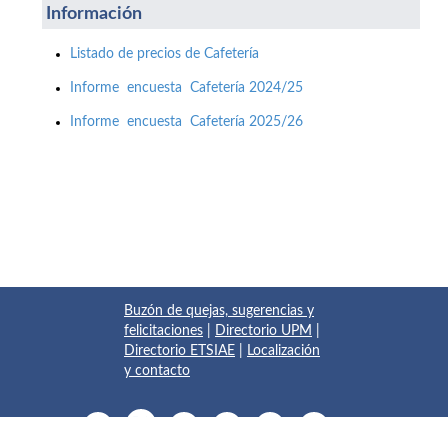
Información
Listado de precios de Cafetería
Informe encuesta Cafetería 2024/25
Informe encuesta Cafetería 2025/26
Buzón de quejas, sugerencias y
felicitaciones
|
Directorio UPM
|
Directorio ETSIAE
|
Localización
y contacto