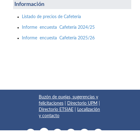
Información
Listado de precios de Cafetería
Informe encuesta Cafetería 2024/25
Informe encuesta Cafetería 2025/26
Buzón de quejas, sugerencias y
felicitaciones
|
Directorio UPM
|
Directorio ETSIAE
|
Localización
y contacto