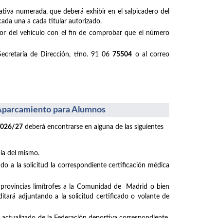
ativa numerada, que deberá exhibir en el salpicadero del
cada una a cada titular autorizado.
ductor del vehículo con el fin de comprobar que el número
Secretaría de Dirección, tfno. 91 06
75504
o al correo
l Aparcamiento para Alumnos
2026/27
deberá encontrarse en alguna de las siguientes
pia del mismo.
o a la solicitud la correspondiente certificación médica
e provincias limítrofes a la Comunidad de Madrid o bien
tará adjuntando a la solicitud certificado o volante de
do actualizado de la Federación deportiva correspondiente,