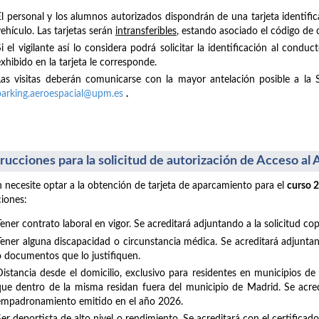
El personal y los alumnos autorizados dispondrán de una tarjeta identific
ehículo. Las tarjetas serán
intransferibles
, estando asociado el código de 
Si el vigilante así lo considera podrá solicitar la identificación al con
xhibido en la tarjeta le corresponde.
Las visitas deberán comunicarse con la mayor antelación posible a la 
parking.aeroespacial@upm.es
.
trucciones para la solicitud de autorización de Acceso a
 necesite optar a la obtención de tarjeta de aparcamiento para el
curso 
ciones:
Tener contrato laboral en vigor. Se acreditará adjuntando a la solicitud co
Tener alguna discapacidad o circunstancia médica. Se acreditará adjuntand
o documentos que lo justifiquen.
Distancia desde el domicilio, exclusivo para residentes en municipios d
que dentro de la misma residan fuera del municipio de Madrid. Se acredi
empadronamiento emitido en el año 2026.
Ser deportista de alto nivel o rendimiento. Se acreditará con el certifica