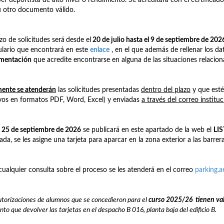
u otro documento válido.
azo de solicitudes será
desde el
20 de julio hasta el 9 de septiembre de 202
lario que encontrará en este
enlace
, en el que además de rellenar los dat
mentación
que acredite encontrarse en alguna de las situaciones relacio
ente se atenderán
las solicitudes presentadas
dentro del plazo
y que est
vos en formatos PDF, Word, Excel) y enviadas
a través del correo institu
a
25 de septiembre de 2026
se publicará en este apartado de la web el
LI
ada, se les asigne una tarjeta para aparcar en la zona exterior a las barrera
cualquier consulta sobre el proceso se les atenderá en el correo
parking.
utorizaciones de alumnos que se concedieron para el
curso 2025/26
t
ienen
va
nto que devolver las tarjetas en el despacho B 016, planta baja del edificio B.