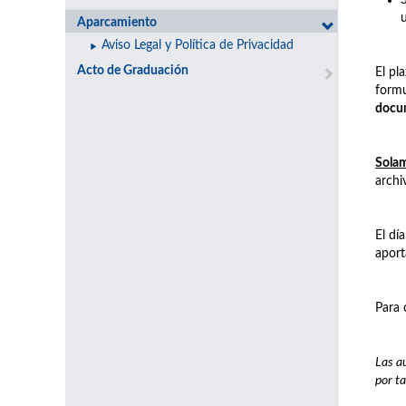
Aparcamiento
Aviso Legal y Política de Privacidad
Acto de Graduación
El pl
formu
docu
Solam
archi
El dí
aport
Para 
Las a
por ta