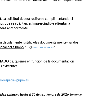
6
. La solicitud deberá realizarse cumplimentando el
os que se solicitan, es
imprescindible adjuntar la
nadas anteriormente.
én
debidamente
justificadas documentalmente
(válidos
cional del alumno
" ....@
alumnos.upm.es.
".
STADO
de, quienes en función de la documentación
s existentes.
aeroespacial@upm.es
lidez exclusiva hasta el 25 de septiembre de 2026
, teniendo