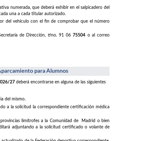
ativa numerada, que deberá exhibir en el salpicadero del
cada una a cada titular autorizado.
ductor del vehículo con el fin de comprobar que el número
Secretaría de Dirección, tfno. 91 06
75504
o al correo
l Aparcamiento para Alumnos
2026/27
deberá encontrarse en alguna de las siguientes
pia del mismo.
o a la solicitud la correspondiente certificación médica
e provincias limítrofes a la Comunidad de Madrid o bien
tará adjuntando a la solicitud certificado o volante de
do actualizado de la Federación deportiva correspondiente,