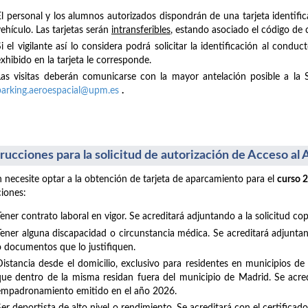
El personal y los alumnos autorizados dispondrán de una tarjeta identific
ehículo. Las tarjetas serán
intransferibles
, estando asociado el código de 
Si el vigilante así lo considera podrá solicitar la identificación al con
xhibido en la tarjeta le corresponde.
Las visitas deberán comunicarse con la mayor antelación posible a la 
parking.aeroespacial@upm.es
.
trucciones para la solicitud de autorización de Acceso a
 necesite optar a la obtención de tarjeta de aparcamiento para el
curso 
ciones:
Tener contrato laboral en vigor. Se acreditará adjuntando a la solicitud co
Tener alguna discapacidad o circunstancia médica. Se acreditará adjuntand
o documentos que lo justifiquen.
Distancia desde el domicilio, exclusivo para residentes en municipios d
que dentro de la misma residan fuera del municipio de Madrid. Se acredi
empadronamiento emitido en el año 2026.
Ser deportista de alto nivel o rendimiento. Se acreditará con el certifica