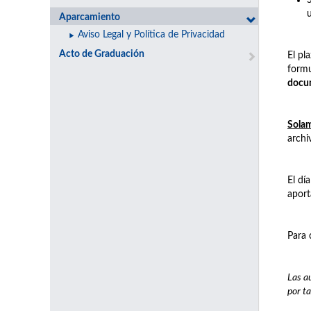
Aparcamiento
Aviso Legal y Política de Privacidad
Acto de Graduación
El pl
formu
docu
Solam
archi
El dí
aport
Para 
Las a
por ta