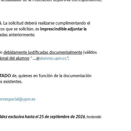
6
. La solicitud deberá realizarse cumplimentando el
os que se solicitan, es
imprescindible adjuntar la
nadas anteriormente.
én
debidamente
justificadas documentalmente
(válidos
cional del alumno
" ....@
alumnos.upm.es.
".
STADO
de, quienes en función de la documentación
s existentes.
aeroespacial@upm.es
lidez exclusiva hasta el 25 de septiembre de 2026
, teniendo