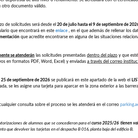
u otro documento válido.
azo de solicitudes será
desde el
20 de julio hasta el 9 de septiembre de 202
lario que encontrará en este
enlace
, en el que además de rellenar los dat
mentación
que acredite encontrarse en alguna de las situaciones relacio
ente se atenderán
las solicitudes presentadas
dentro del plazo
y que est
vos en formatos PDF, Word, Excel) y enviadas
a través del correo institu
a
25 de septiembre de 2026
se publicará en este apartado de la web el
LI
ada, se les asigne una tarjeta para aparcar en la zona exterior a las barrera
cualquier consulta sobre el proceso se les atenderá en el correo
parking.
utorizaciones de alumnos que se concedieron para el
curso 2025/26
t
ienen
va
nto que devolver las tarjetas en el despacho B 016, planta baja del edificio B.