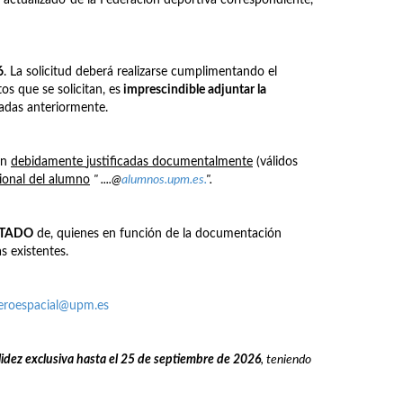
6
. La solicitud deberá realizarse cumplimentando el
os que se solicitan, es
imprescindible adjuntar la
nadas anteriormente.
én
debidamente
justificadas documentalmente
(válidos
cional del alumno
" ....@
alumnos.upm.es.
".
STADO
de, quienes en función de la documentación
s existentes.
aeroespacial@upm.es
lidez exclusiva hasta el 25 de septiembre de 2026
, teniendo