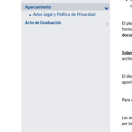
Aparcamiento
Aviso Legal y Política de Privacidad
Acto de Graduación
El pl
formu
docu
Solam
archi
El dí
aport
Para 
Las a
por ta