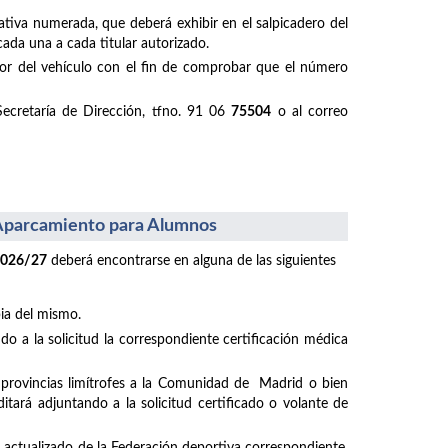
ativa numerada, que deberá exhibir en el salpicadero del
cada una a cada titular autorizado.
ductor del vehículo con el fin de comprobar que el número
Secretaría de Dirección, tfno. 91 06
75504
o al correo
l Aparcamiento para Alumnos
2026/27
deberá encontrarse en alguna de las siguientes
pia del mismo.
o a la solicitud la correspondiente certificación médica
e provincias limítrofes a la Comunidad de Madrid o bien
tará adjuntando a la solicitud certificado o volante de
do actualizado de la Federación deportiva correspondiente,