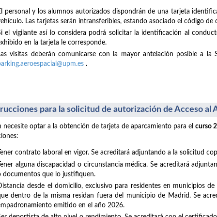
El personal y los alumnos autorizados dispondrán de una tarjeta identific
ehículo. Las tarjetas serán
intransferibles
, estando asociado el código de 
Si el vigilante así lo considera podrá solicitar la identificación al con
xhibido en la tarjeta le corresponde.
Las visitas deberán comunicarse con la mayor antelación posible a la 
parking.aeroespacial@upm.es
.
trucciones para la solicitud de autorización de Acceso a
 necesite optar a la obtención de tarjeta de aparcamiento para el
curso 
ciones:
Tener contrato laboral en vigor. Se acreditará adjuntando a la solicitud co
Tener alguna discapacidad o circunstancia médica. Se acreditará adjuntand
o documentos que lo justifiquen.
Distancia desde el domicilio, exclusivo para residentes en municipios d
que dentro de la misma residan fuera del municipio de Madrid. Se acredi
empadronamiento emitido en el año 2026.
Ser deportista de alto nivel o rendimiento. Se acreditará con el certifica