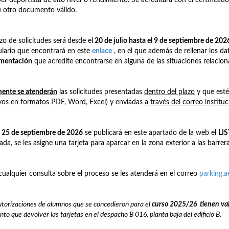
u otro documento válido.
azo de solicitudes será
desde el
20 de julio hasta el 9 de septiembre de 202
lario que encontrará en este
enlace
, en el que además de rellenar los dat
mentación
que acredite encontrarse en alguna de las situaciones relacio
ente se atenderán
las solicitudes presentadas
dentro del plazo
y que est
vos en formatos PDF, Word, Excel) y enviadas
a través del correo institu
a
25 de septiembre de 2026
se publicará en este apartado de la web el
LI
ada, se les asigne una tarjeta para aparcar en la zona exterior a las barrera
cualquier consulta sobre el proceso se les atenderá en el correo
parking.
utorizaciones de alumnos que se concedieron para el
curso 2025/26
t
ienen
va
nto que devolver las tarjetas en el despacho B 016, planta baja del edificio B.