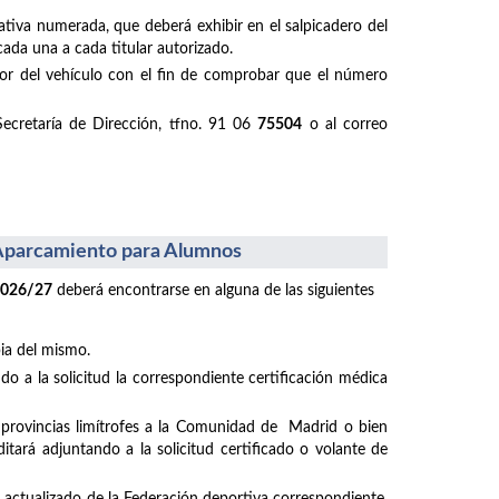
ativa numerada, que deberá exhibir en el salpicadero del
cada una a cada titular autorizado.
ductor del vehículo con el fin de comprobar que el número
Secretaría de Dirección, tfno. 91 06
75504
o al correo
l Aparcamiento para Alumnos
2026/27
deberá encontrarse en alguna de las siguientes
pia del mismo.
o a la solicitud la correspondiente certificación médica
e provincias limítrofes a la Comunidad de Madrid o bien
tará adjuntando a la solicitud certificado o volante de
do actualizado de la Federación deportiva correspondiente,