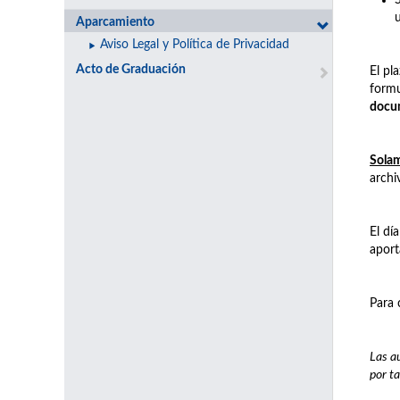
Aparcamiento
Aviso Legal y Política de Privacidad
Acto de Graduación
El pl
formu
docu
Solam
archi
El dí
aport
Para 
Las a
por ta