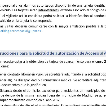
El personal y los alumnos autorizados dispondrán de una tarjeta identific
ehículo. Las tarjetas serán
intransferibles
, estando asociado el código de 
Si el vigilante así lo considera podrá solicitar la identificación al con
xhibido en la tarjeta le corresponde.
Las visitas deberán comunicarse con la mayor antelación posible a la 
parking.aeroespacial@upm.es
.
trucciones para la solicitud de autorización de Acceso a
 necesite optar a la obtención de tarjeta de aparcamiento para el
curso 
ciones:
Tener contrato laboral en vigor. Se acreditará adjuntando a la solicitud co
Tener alguna discapacidad o circunstancia médica. Se acreditará adjuntand
o documentos que lo justifiquen.
Distancia desde el domicilio, exclusivo para residentes en municipios d
que dentro de la misma residan fuera del municipio de Madrid. Se acredi
empadronamiento emitido en el año 2026.
Ser deportista de alto nivel o rendimiento. Se acreditará con el certifica