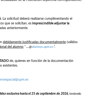
6
. La solicitud deberá realizarse cumplimentando el
os que se solicitan, es
imprescindible adjuntar la
nadas anteriormente.
én
debidamente
justificadas documentalmente
(válidos
cional del alumno
" ....@
alumnos.upm.es.
".
STADO
de, quienes en función de la documentación
s existentes.
aeroespacial@upm.es
lidez exclusiva hasta el 25 de septiembre de 2026
, teniendo