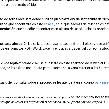
u otro documento válido.
azo de solicitudes será
desde el
20 de julio hasta el 9 de septiembre de 202
lario que encontrará en este
enlace
, en el que además de rellenar los dat
mentación
que acredite encontrarse en alguna de las situaciones relacio
ente se atenderán
las solicitudes presentadas
dentro del plazo
y que est
vos en formatos PDF, Word, Excel) y enviadas
a través del correo institu
a
25 de septiembre de 2026
se publicará en este apartado de la web el
LI
ada, se les asigne una tarjeta para aparcar en la zona exterior a las barrera
cualquier consulta sobre el proceso se les atenderá en el correo
parking.
utorizaciones de alumnos que se concedieron para el
curso 2025/26
t
ienen
va
nto que devolver las tarjetas en el despacho B 016, planta baja del edificio B.