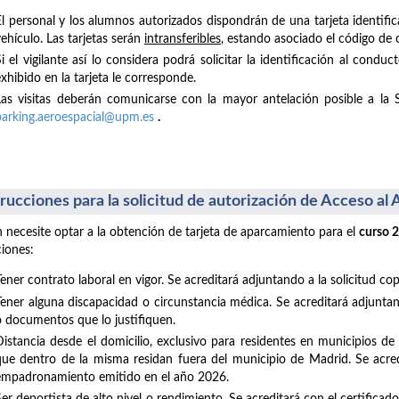
El personal y los alumnos autorizados dispondrán de una tarjeta identific
ehículo. Las tarjetas serán
intransferibles
, estando asociado el código de 
Si el vigilante así lo considera podrá solicitar la identificación al con
xhibido en la tarjeta le corresponde.
Las visitas deberán comunicarse con la mayor antelación posible a la 
parking.aeroespacial@upm.es
.
trucciones para la solicitud de autorización de Acceso a
 necesite optar a la obtención de tarjeta de aparcamiento para el
curso 
ciones:
Tener contrato laboral en vigor. Se acreditará adjuntando a la solicitud co
Tener alguna discapacidad o circunstancia médica. Se acreditará adjuntand
o documentos que lo justifiquen.
Distancia desde el domicilio, exclusivo para residentes en municipios d
que dentro de la misma residan fuera del municipio de Madrid. Se acredi
empadronamiento emitido en el año 2026.
Ser deportista de alto nivel o rendimiento. Se acreditará con el certifica