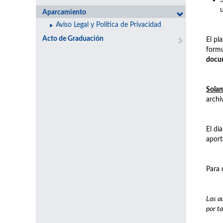
Aparcamiento
Aviso Legal y Política de Privacidad
Acto de Graduación
El pl
formu
docu
Solam
archi
El dí
aport
Para 
Las a
por ta