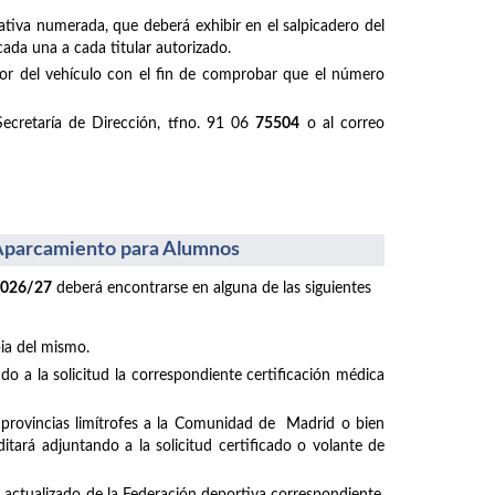
ativa numerada, que deberá exhibir en el salpicadero del
cada una a cada titular autorizado.
ductor del vehículo con el fin de comprobar que el número
Secretaría de Dirección, tfno. 91 06
75504
o al correo
l Aparcamiento para Alumnos
2026/27
deberá encontrarse en alguna de las siguientes
pia del mismo.
o a la solicitud la correspondiente certificación médica
e provincias limítrofes a la Comunidad de Madrid o bien
tará adjuntando a la solicitud certificado o volante de
do actualizado de la Federación deportiva correspondiente,