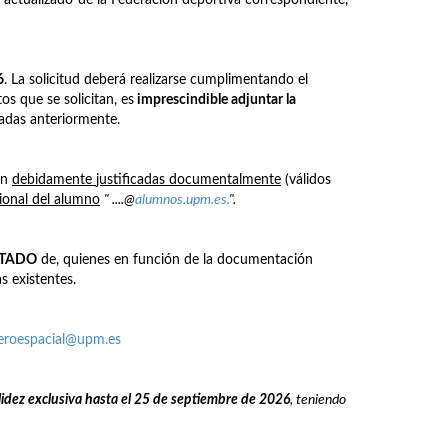
6
. La solicitud deberá realizarse cumplimentando el
os que se solicitan, es
imprescindible adjuntar la
nadas anteriormente.
én
debidamente
justificadas documentalmente
(válidos
cional del alumno
" ....@
alumnos.upm.es.
".
STADO
de, quienes en función de la documentación
s existentes.
aeroespacial@upm.es
lidez exclusiva hasta el 25 de septiembre de 2026
, teniendo