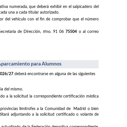
ativa numerada, que deberá exhibir en el salpicadero del
cada una a cada titular autorizado.
ductor del vehículo con el fin de comprobar que el número
Secretaría de Dirección, tfno. 91 06
75504
o al correo
l Aparcamiento para Alumnos
2026/27
deberá encontrarse en alguna de las siguientes
pia del mismo.
o a la solicitud la correspondiente certificación médica
e provincias limítrofes a la Comunidad de Madrid o bien
tará adjuntando a la solicitud certificado o volante de
do actualizado de la Federación deportiva correspondiente,