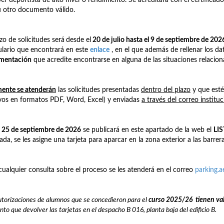
u otro documento válido.
azo de solicitudes será
desde el
20 de julio hasta el 9 de septiembre de 202
lario que encontrará en este
enlace
, en el que además de rellenar los dat
mentación
que acredite encontrarse en alguna de las situaciones relacio
ente se atenderán
las solicitudes presentadas
dentro del plazo
y que est
vos en formatos PDF, Word, Excel) y enviadas
a través del correo institu
a
25 de septiembre de 2026
se publicará en este apartado de la web el
LI
ada, se les asigne una tarjeta para aparcar en la zona exterior a las barrera
cualquier consulta sobre el proceso se les atenderá en el correo
parking.
utorizaciones de alumnos que se concedieron para el
curso 2025/26
t
ienen
va
nto que devolver las tarjetas en el despacho B 016, planta baja del edificio B.