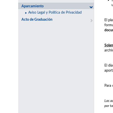
Aparcamiento
Aviso Legal y Política de Privacidad
Acto de Graduación
El pl
formu
docu
Solam
archi
El dí
aport
Para 
Las a
por ta