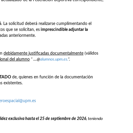
6
. La solicitud deberá realizarse cumplimentando el
os que se solicitan, es
imprescindible adjuntar la
nadas anteriormente.
én
debidamente
justificadas documentalmente
(válidos
cional del alumno
" ....@
alumnos.upm.es.
".
STADO
de, quienes en función de la documentación
s existentes.
aeroespacial@upm.es
lidez exclusiva hasta el 25 de septiembre de 2026
, teniendo