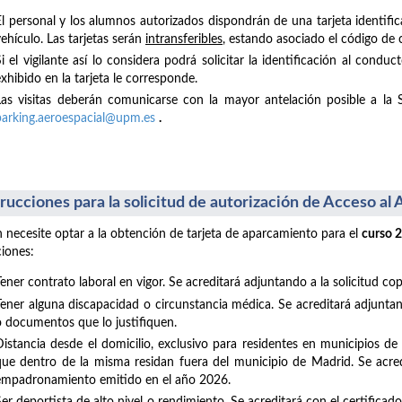
El personal y los alumnos autorizados dispondrán de una tarjeta identific
ehículo. Las tarjetas serán
intransferibles
, estando asociado el código de 
Si el vigilante así lo considera podrá solicitar la identificación al con
xhibido en la tarjeta le corresponde.
Las visitas deberán comunicarse con la mayor antelación posible a la 
parking.aeroespacial@upm.es
.
trucciones para la solicitud de autorización de Acceso a
 necesite optar a la obtención de tarjeta de aparcamiento para el
curso 
ciones:
Tener contrato laboral en vigor. Se acreditará adjuntando a la solicitud co
Tener alguna discapacidad o circunstancia médica. Se acreditará adjuntand
o documentos que lo justifiquen.
Distancia desde el domicilio, exclusivo para residentes en municipios d
que dentro de la misma residan fuera del municipio de Madrid. Se acredi
empadronamiento emitido en el año 2026.
Ser deportista de alto nivel o rendimiento. Se acreditará con el certifica