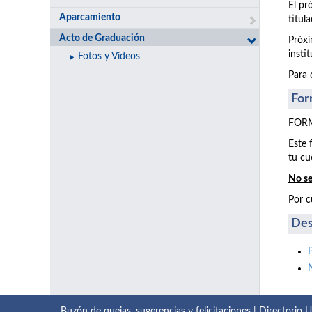
El pr
Aparcamiento
titul
Acto de Graduación
Próxi
insti
Fotos y Videos
Para 
For
FORM
Este 
tu cu
No se
Por c
Des
Buzón de quejas, sugerencias y felicitaciones
|
Directorio