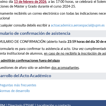
óximo día
13 de febrero de 2026
, a las 17:00 horas, se celebrará el Sol
aciones de Máster y Grado durante el curso 2024-25.
mamente recibiréis un correo electrónico con todas las indicaciones neces
tucional
cualquier consulta debéis escribir a
actoacademico.aeroespacial@upm.es
mulario de confirmación de asistencia
ULARIO DE CONFIRMACIÓN (abierto hasta
23:59 horas del día 30 de 
formulario es para confirmar tu asistencia al acto. Una vez cumplimentad
enta institucional de alumnos,
en caso de no recibirlo la inscripción de as
 admitirán confirmaciones fuera del plazo
uestiones de aforo sólo se admiten
dos acompañantes
.
arrollo del Acto Académico
Preguntas más frecuentes
Normas de desarrollo
 UPM
|
Directorio ETSIAE
|
Localización y contacto