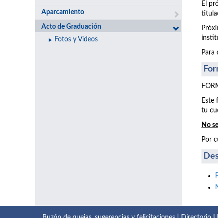
El pr
Aparcamiento
titul
Acto de Graduación
Próxi
insti
Fotos y Videos
Para 
For
FORM
Este 
tu cu
No se
Por c
Des
Buzón de quejas, sugerencias y felicitaciones
|
Directorio