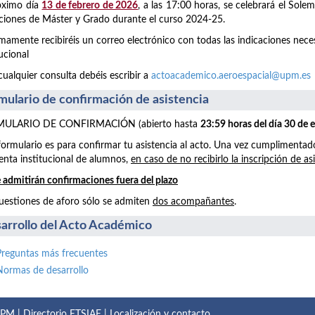
óximo día
13 de febrero de 2026
, a las 17:00 horas, se celebrará el Sol
aciones de Máster y Grado durante el curso 2024-25.
mamente recibiréis un correo electrónico con todas las indicaciones neces
tucional
cualquier consulta debéis escribir a
actoacademico.aeroespacial@upm.es
mulario de confirmación de asistencia
ULARIO DE CONFIRMACIÓN (abierto hasta
23:59 horas del día 30 de 
formulario es para confirmar tu asistencia al acto. Una vez cumplimentad
enta institucional de alumnos,
en caso de no recibirlo la inscripción de as
 admitirán confirmaciones fuera del plazo
uestiones de aforo sólo se admiten
dos acompañantes
.
arrollo del Acto Académico
Preguntas más frecuentes
Normas de desarrollo
 UPM
|
Directorio ETSIAE
|
Localización y contacto