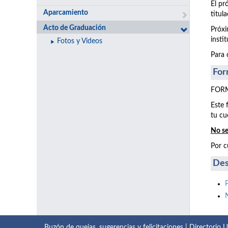
El pr
Aparcamiento
titul
Acto de Graduación
Próxi
insti
Fotos y Videos
Para 
For
FORM
Este 
tu cu
No se
Por c
Des
Buzón de quejas, sugerencias y felicitaciones
|
Directorio