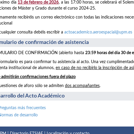
óximo día
13 de febrero de 2026
, a las 17:00 horas, se celebrará el Sol
aciones de Máster y Grado durante el curso 2024-25.
mamente recibiréis un correo electrónico con todas las indicaciones neces
tucional
cualquier consulta debéis escribir a
actoacademico.aeroespacial@upm.es
mulario de confirmación de asistencia
ULARIO DE CONFIRMACIÓN (abierto hasta
23:59 horas del día 30 de 
formulario es para confirmar tu asistencia al acto. Una vez cumplimentad
enta institucional de alumnos,
en caso de no recibirlo la inscripción de as
 admitirán confirmaciones fuera del plazo
uestiones de aforo sólo se admiten
dos acompañantes
.
arrollo del Acto Académico
Preguntas más frecuentes
Normas de desarrollo
 UPM
|
Directorio ETSIAE
|
Localización y contacto