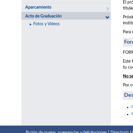
El pr
Aparcamiento
titul
Acto de Graduación
Próxi
insti
Fotos y Videos
Para 
For
FORM
Este 
tu cu
No se
Por c
Des
Buzón de quejas, sugerencias y felicitaciones
|
Directorio