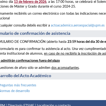
óximo día
13 de febrero de 2026
, a las 17:00 horas, se celebrará el Sol
aciones de Máster y Grado durante el curso 2024-25.
mamente recibiréis un correo electrónico con todas las indicaciones neces
tucional
cualquier consulta debéis escribir a
actoacademico.aeroespacial@upm.es
mulario de confirmación de asistencia
ULARIO DE CONFIRMACIÓN (abierto hasta
23:59 horas del día 30 de 
formulario es para confirmar tu asistencia al acto. Una vez cumplimentad
enta institucional de alumnos,
en caso de no recibirlo la inscripción de as
 admitirán confirmaciones fuera del plazo
uestiones de aforo sólo se admiten
dos acompañantes
.
arrollo del Acto Académico
Preguntas más frecuentes
Normas de desarrollo
 UPM
|
Directorio ETSIAE
|
Localización y contacto