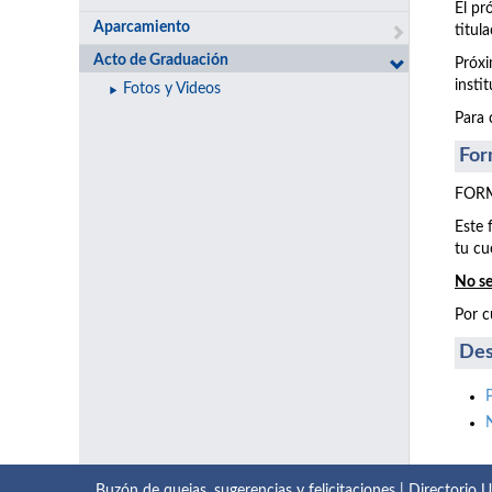
El pr
Aparcamiento
titul
Acto de Graduación
Próxi
insti
Fotos y Videos
Para 
For
FORM
Este 
tu cu
No se
Por c
Des
Buzón de quejas, sugerencias y felicitaciones
|
Directorio