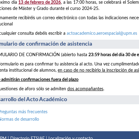
óximo día
13 de febrero de 2026
, a las 17:00 horas, se celebrará el Sol
aciones de Máster y Grado durante el curso 2024-25.
mamente recibiréis un correo electrónico con todas las indicaciones neces
tucional
cualquier consulta debéis escribir a
actoacademico.aeroespacial@upm.es
mulario de confirmación de asistencia
ULARIO DE CONFIRMACIÓN (abierto hasta
23:59 horas del día 30 de 
formulario es para confirmar tu asistencia al acto. Una vez cumplimentad
enta institucional de alumnos,
en caso de no recibirlo la inscripción de as
 admitirán confirmaciones fuera del plazo
uestiones de aforo sólo se admiten
dos acompañantes
.
arrollo del Acto Académico
Preguntas más frecuentes
Normas de desarrollo
 UPM
|
Directorio ETSIAE
|
Localización y contacto