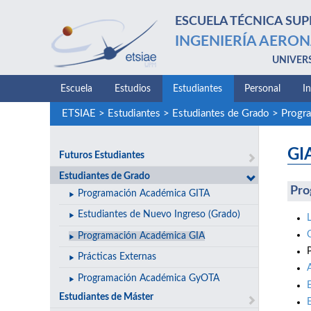
ESCUELA TÉCNICA SUP
INGENIERÍA AERON
UNIVER
Escuela
Estudios
Estudiantes
Personal
I
ETSIAE
>
Estudiantes
>
Estudiantes de Grado
>
Progr
GI
Futuros Estudiantes
Estudiantes de Grado
Pro
Programación Académica GITA
Estudiantes de Nuevo Ingreso (Grado)
Programación Académica GIA
Prácticas Externas
Programación Académica GyOTA
Estudiantes de Máster