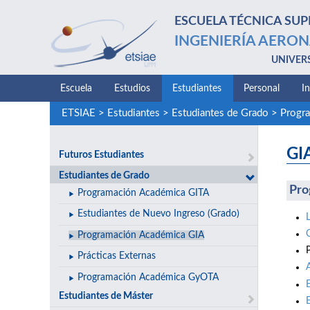
ESCUELA TÉCNICA SUP
INGENIERÍA AERON
UNIVER
Escuela
Estudios
Estudiantes
Personal
I
ETSIAE
>
Estudiantes
>
Estudiantes de Grado
>
Progr
GI
Futuros Estudiantes
Estudiantes de Grado
Pro
Programación Académica GITA
Estudiantes de Nuevo Ingreso (Grado)
Programación Académica GIA
Prácticas Externas
Programación Académica GyOTA
Estudiantes de Máster