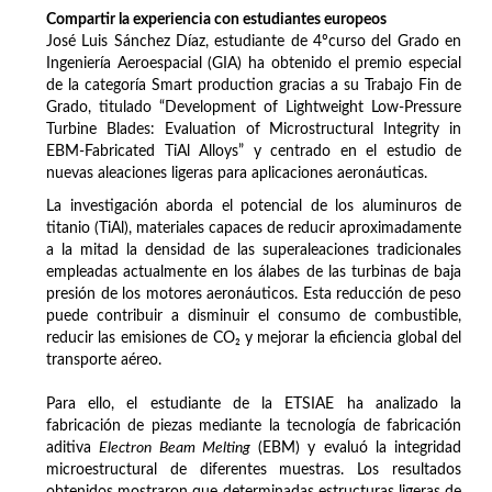
Compartir la experiencia con estudiantes europeos
José Luis Sánchez Díaz, estudiante de 4ºcurso del Grado en
Ingeniería Aeroespacial (GIA) ha obtenido el premio especial
de la categoría Smart production gracias a su Trabajo Fin de
Grado, titulado “Development of Lightweight Low-Pressure
Turbine Blades: Evaluation of Microstructural Integrity in
EBM-Fabricated TiAl Alloys” y centrado en el estudio de
nuevas aleaciones ligeras para aplicaciones aeronáuticas.
La investigación aborda el potencial de los aluminuros de
titanio (TiAl), materiales capaces de reducir aproximadamente
a la mitad la densidad de las superaleaciones tradicionales
empleadas actualmente en los álabes de las turbinas de baja
presión de los motores aeronáuticos. Esta reducción de peso
puede contribuir a disminuir el consumo de combustible,
reducir las emisiones de CO₂ y mejorar la eficiencia global del
transporte aéreo.
Para ello, el estudiante de la ETSIAE ha analizado la
fabricación de piezas mediante la tecnología de fabricación
aditiva
Electron Beam Melting
(EBM) y evaluó la integridad
microestructural de diferentes muestras. Los resultados
obtenidos mostraron que determinadas estructuras ligeras de