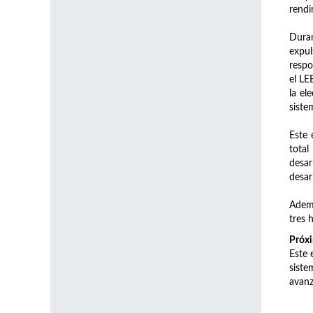
rendi
Duran
expul
respo
el LE
la el
siste
Este 
total
desar
desar
Ademá
tres 
Próxi
Este 
siste
avanz