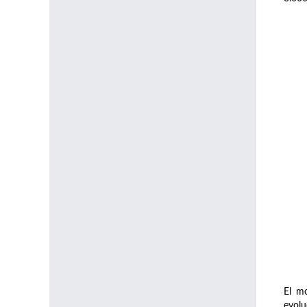
El mo
evolu