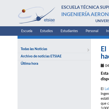
ESCUELA TÉCNICA SUP
INGENIERÍA AERON
UNIVER
Escuela
Estudios
Estudiantes
Personal
I
El
Todas las Noticias
ha
Archivo de noticias ETSIAE
Última hora
04
Esta
disp
El
La
Ingen
estát
que c
3.000