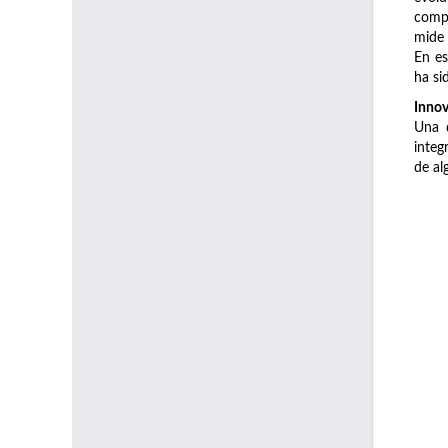
compa
mide 
En es
ha si
Innov
Una d
integ
de al