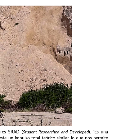
tores SRAD (
Student Researched and Developed
). “Es una
te un impulso total teórico similar, lo que nos permite