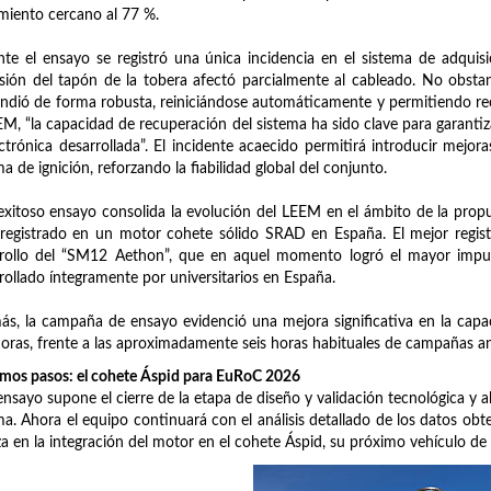
miento cercano al 77 %.
te el ensayo se registró una única incidencia en el sistema de adquis
sión del tapón de la tobera afectó parcialmente al cableado. No obstant
ndió de forma robusta, reiniciándose automáticamente y permitiendo re
EM, “la capacidad de recuperación del sistema ha sido clave para garantiza
ectrónica desarrollada”. El incidente acaecido permitirá introducir mejor
ma de ignición, reforzando la fiabilidad global del conjunto.
exitoso ensayo consolida la evolución del LEEM en el ámbito de la pro
 registrado en un motor cohete sólido SRAD en España. El mejor regist
rollo del “SM12 Aethon”, que en aquel momento logró el mayor impul
rollado íntegramente por universitarios en España.
s, la campaña de ensayo evidenció una mejora significativa en la capa
horas, frente a las aproximadamente seis horas habituales de campañas a
mos pasos: el cohete Áspid para EuRoC 2026
ensayo supone el cierre de la etapa de diseño y validación tecnológica y 
ma. Ahora el equipo continuará con el análisis detallado de los datos obt
a en la integración del motor en el cohete Áspid, su próximo vehículo de