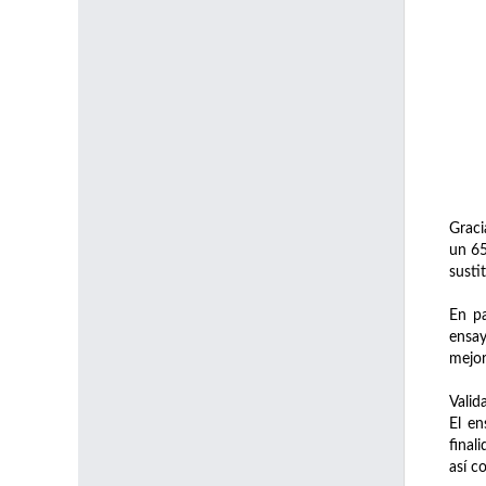
Graci
un 65
susti
En pa
ensay
mejor
Valid
El en
final
así c