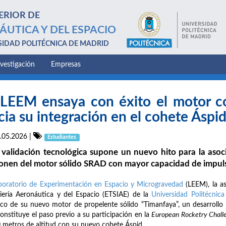
ERIOR DE
ÁUTICA Y DEL ESPACIO
SIDAD POLITÉCNICA DE MADRID
nvestigación
Empresas
 LEEM ensaya con éxito el motor c
cia su integración en el cohete Áspi
.05.2026
|
Estudiantes
 validación tecnológica supone un nuevo hito para la aso
onen del motor sólido SRAD con mayor capacidad de impul
boratorio de Experimentación en Espacio y Microgravedad
(LEEM), la as
iería Aeronáutica y del Espacio (ETSIAE) de la
Universidad Politécnic
ico de su nuevo motor de propelente sólido “Timanfaya”, un desarrollo
onstituye el paso previo a su participación en la
European Rocketry Chall
 metros de altitud con su nuevo cohete Áspid.