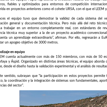
os, fiables y optimizados para entornos de competición internaciona
rida en proyectos anteriores como el cohete URSA, con el que el LEEM y
ces el equipo tuvo que demostrar la validez de cada sistema del vehí
ración general y documentación técnica. Pero más allá del reto técnic
ca trabajar en un entorno completamente real, con estándares de revi
ncia técnica muy superior a la de un proyecto académico convencional. 
senta un aprendizaje extraordinario”, afirman. Por ello, regresarán a
zar un apogeo objetivo de 3000 metros.
dizaje en equipo
EM cuenta actualmente con más de 150 miembros, con más de 50 estud
faya y Áspid. Organizado en distintas áreas técnicas, el equipo aborda d
e, desde el diseño hasta la validación experimental y el análisis de resulta
te sentido, subrayan que “la participación en estos proyectos permite t
co, la coordinación y la integración de sistemas son fundamentales, apo
ncias del sector”.