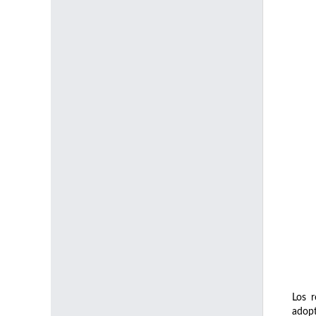
Los r
adopt