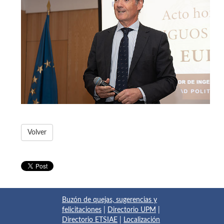
Volver
Buzón de quejas, sugerencias y
felicitaciones
|
Directorio UPM
|
Directorio ETSIAE
|
Localización