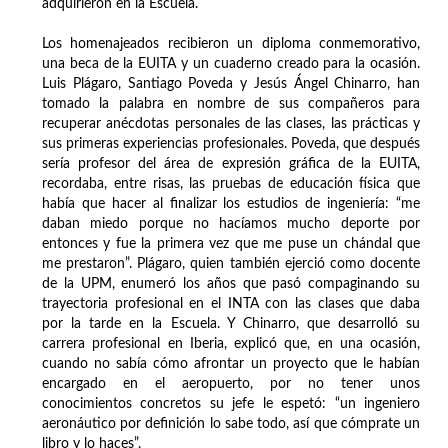
adquirieron en la Escuela.
Los homenajeados recibieron un diploma conmemorativo,
una beca de la EUITA y un cuaderno creado para la ocasión.
Luis Plágaro, Santiago Poveda y Jesús Ángel Chinarro, han
tomado la palabra en nombre de sus compañeros para
recuperar anécdotas personales de las clases, las prácticas y
sus primeras experiencias profesionales. Poveda, que después
sería profesor del área de expresión gráfica de la EUITA,
recordaba, entre risas, las pruebas de educación física que
había que hacer al finalizar los estudios de ingeniería: “me
daban miedo porque no hacíamos mucho deporte por
entonces y fue la primera vez que me puse un chándal que
me prestaron”. Plágaro, quien también ejerció como docente
de la UPM, enumeró los años que pasó compaginando su
trayectoria profesional en el INTA con las clases que daba
por la tarde en la Escuela. Y Chinarro, que desarrolló su
carrera profesional en Iberia, explicó que, en una ocasión,
cuando no sabía cómo afrontar un proyecto que le habían
encargado en el aeropuerto, por no tener unos
conocimientos concretos su jefe le espetó: “un ingeniero
aeronáutico por definición lo sabe todo, así que cómprate un
libro y lo haces”.