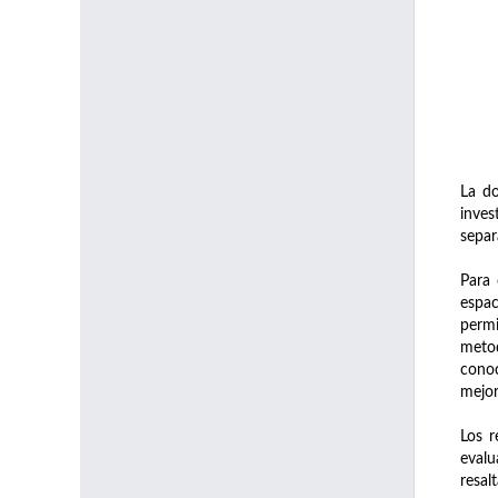
La do
inves
separ
Para 
espac
permi
meto
conoc
mejor
Los r
evalu
resal