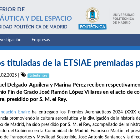
ERIOR DE
ÁUTICA Y DEL ESPACIO
SIDAD POLITÉCNICA DE MADRID
nvestigación
Empresas
s tituladas de la ETSIAE premiadas p
.02.2025
|
Estudiantes
el Delgado-Aguilera y Marina Pérez reciben respectivament
io Fin de Grado José Ramón López Villares en el acto de 
re, presidido por S. M. el Rey.
undación Enaire
ha entregado los Premios Aeronáuticos 2024 (XXIX e
encia promoviendo la cultura aeronáutica y la divulgación de la historia de
o de Madrid, ha sido presidido por S. M. el Rey, acompañado del ministro
ado del Gobierno en la Comunidad de Madrid, Francisco Martín; el presi
o de Transportes y Movilidad Sostenible, José Antonio Santano; y la dire