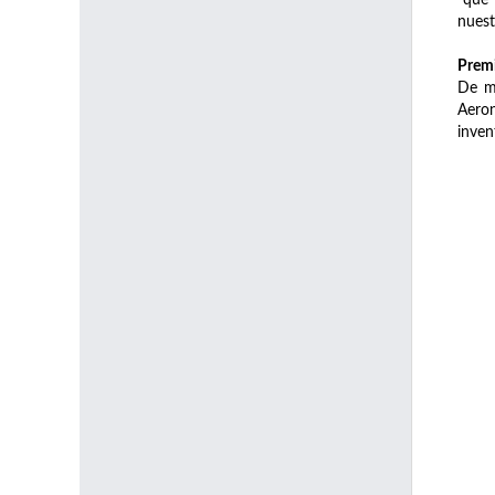
nuest
Premi
De ma
Aeron
inven