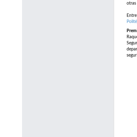
otras
Entre
Polit
Premi
Raque
Segur
depa
segur