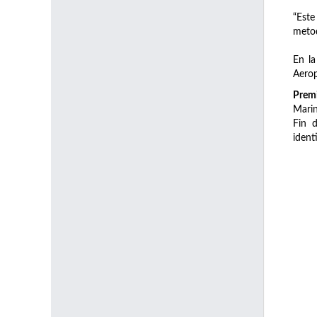
“Est
metod
En la
Aerop
Premi
Marin
Fin 
ident