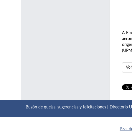
A Emi
aeron
orige
(UPM
Vol
Buzón de quejas, sugerencias y felicitaciones
|
Directorio
Pza. d