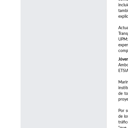
inclu
tambi
expli
Actua
Trans
UPM: 
exper
compe
Jóven
Ambos
ETSIA
Marin
insti
de to
proye
Por s
de l
tráfi
“que 