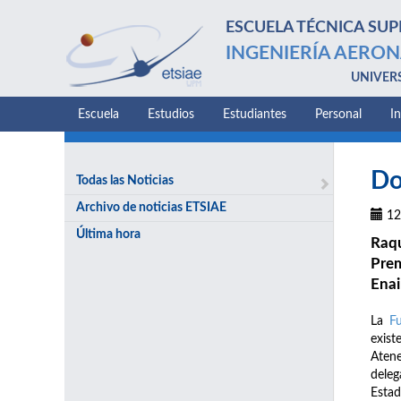
ESCUELA TÉCNICA SUP
INGENIERÍA AERON
UNIVER
Escuela
Estudios
Estudiantes
Personal
I
Do
Todas las Noticias
Archivo de noticias ETSIAE
12
Última hora
Raqu
Prem
Enai
La
F
exist
Atene
deleg
Estad