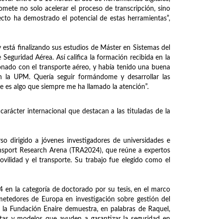
omete no solo acelerar el proceso de transcripción, sino
ecto ha demostrado el potencial de estas herramientas”,
está finalizando sus estudios de Máster en Sistemas del
eguridad Aérea. Así califica la formación recibida en la
onado con el transporte aéreo, y había tenido una buena
n la UPM. Quería seguir formándome y desarrollar las
e es algo que siempre me ha llamado la atención”.
rácter internacional que destacan a las tituladas de la
dirigido a jóvenes investigadores de universidades e
ransport Research Arena (TRA2024), que reúne a expertos
vilidad y el transporte. Su trabajo fue elegido como el
 en la categoría de doctorado por su tesis, en el marco
metedores de Europa en investigación sobre gestión del
 la Fundación Enaire demuestra, en palabras de Raquel,
tas y modelos que ayuden a garantizar la seguridad en