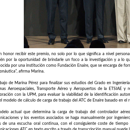
n honor recibir este premio, no solo por lo que significa a nivel person
én por la oportunidad de brindarle un foco a la investigación y a lo q
ocida por una institución como Fundación Enaire, que se encarga de form
ronáutica”, afirma Marina.
abajo de Marina Pérez para finalizar sus estudios del Grado en Ingenier
mas Aeroespaciales, Transporte Aéreo y Aeropuertos de la ETSIAE y r
oración con la UPM, para evaluar la viabilidad de la identificación auto
el modelo de cálculo de carga de trabajo del ATC de Enaire basado en el
delo actual que determina la carga de trabajo del controlador aéreo
icaciones y los eventos asociados se haga manualmente por ingenieros
s de una escucha oral continua, con el consiguiente coste de tiempo 
icaciones ATC en texto escrito a través de transcripción manual puede lle