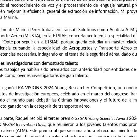
ido el reconocimiento de voz y el procesamiento de lenguaje natural, pr
én mejorar la eficiencia general de extracción de información. Mi proy
ca Marina.
lmente, Marina Pérez trabaja en Transoft Solutions como Analista ATM y 
porte Aéreo (MUSTA), en la ETSIAE, concretamente en la especialidad de S
“Opté por seguir en la ETSIAE, porque quería estudiar un máster relaci
iencia cursando la especialidad de Aeropuertos y Transporte Aéreo e
tencias necesarias, indagando en el tema de la seguridad aérea, dado qu
es investigadoras con demostrado talento
 trabajos ya habían sido premiados con anterioridad por entidades de ca
E como jóvenes investigadoras de gran talento.
a ganó TRA VISIONS 2024 Young Researcher Competition, un concurso 
tutos de investigación europeos, celebrado en el marco del congreso T
do el mundo para debatir las últimas innovaciones y el futuro de la mo
cto ganador en la categoría de transporte aéreo.
u parte, Raquel recibió el tercer premio
SESAR Young Scientist Award
2024
os
SESAR Innovation Days
, que reunieron a los jóvenes talentos más pro
co aéreo (ATM). Este premio al que se suma ahora el reconocimiento de
la comunidad aeronáutica valora el esfuerzo por innovar en herramien