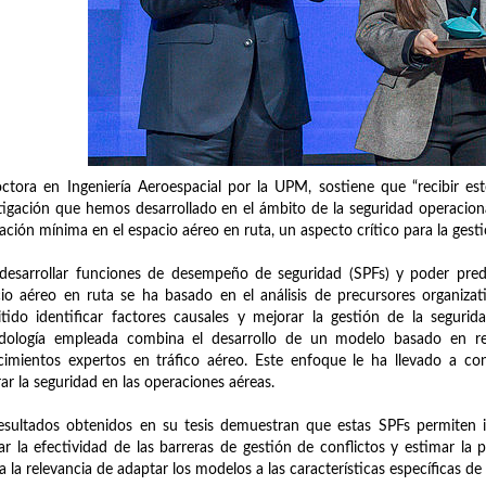
ctora en Ingeniería Aeroespacial por la UPM, sostiene que “recibir e
tigación que hemos desarrollado en el ámbito de la seguridad operacional
ación mínima en el espacio aéreo en ruta, un aspecto crítico para la gestió
desarrollar funciones de desempeño de seguridad (SPFs) y poder prede
io aéreo en ruta se ha basado en el análisis de precursores organiza
tido identificar factores causales y mejorar la gestión de la segurid
dología empleada combina el desarrollo de un modelo basado en red
imientos expertos en tráfico aéreo. Este enfoque le ha llevado a co
ar la seguridad en las operaciones aéreas.
esultados obtenidos en su tesis demuestran que estas SPFs permiten id
ar la efectividad de las barreras de gestión de conflictos y estimar la
ta la relevancia de adaptar los modelos a las características específicas de