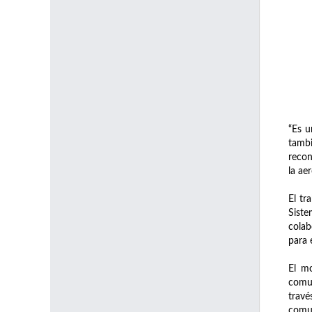
“Es u
tambi
recon
la ae
El tr
Siste
colab
para 
El mo
comun
travé
comun