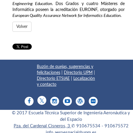
Engineering Education
. Dos Grados y cuatro Másteres de
Informática poseen la acreditación EUROINF, otorgado por
European Quality Assurance Network for Informatics Education
.
Volver
Buzón de quejas, sugerencias y
felicitaciones
|
Directorio UPM
|
Directorio ETSIAE
|
Localización
y contacto
© 2017 Escuela Técnica Superior de Ingeniería Aeronáutica y
del Espacio
Pza. del Cardenal Cisneros, 3
✆ 910675534 - 910675572
info.aeroespacial@upm.es