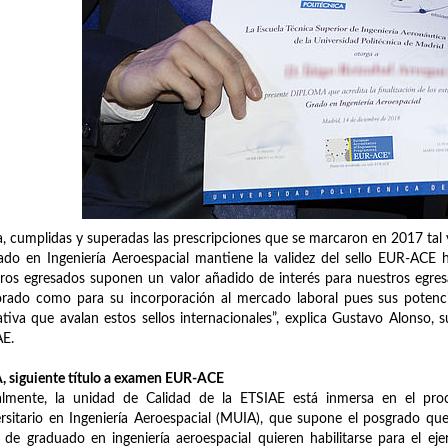
, cumplidas y superadas las prescripciones que se marcaron en 2017 tal y
ado en Ingeniería Aeroespacial mantiene la validez del sello EUR-ACE ha
ros egresados suponen un valor añadido de interés para nuestros egres
rado como para su incorporación al mercado laboral pues sus potenci
tiva que avalan estos sellos internacionales”, explica Gustavo Alonso, s
AE.
 siguiente título a examen EUR-ACE
almente, la unidad de Calidad de la ETSIAE está inmersa en el pro
rsitario en Ingeniería Aeroespacial (MUIA), que supone el posgrado qu
o de graduado en ingeniería aeroespacial quieren habilitarse para el ej