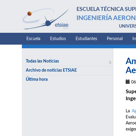
ESCUELA TÉCNICA SUP
INGENIERÍA AERON
UNIVER
Escuela
Estudios
Estudiantes
Personal
I
Am
Todas las Noticias
Ae
Archivo de noticias ETSIAE
Última hora
06
Supe
Inge
La
Ag
Evalu
Aeroe
exige