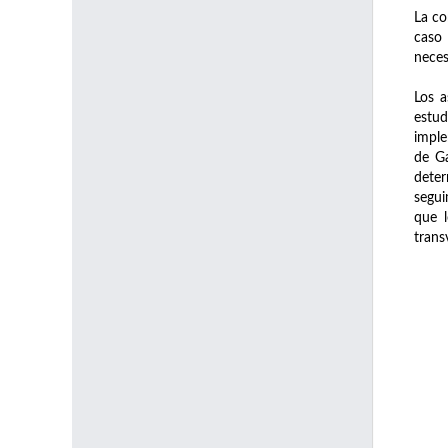
La co
caso 
neces
Los a
estud
imple
de Ga
deter
segui
que l
trans