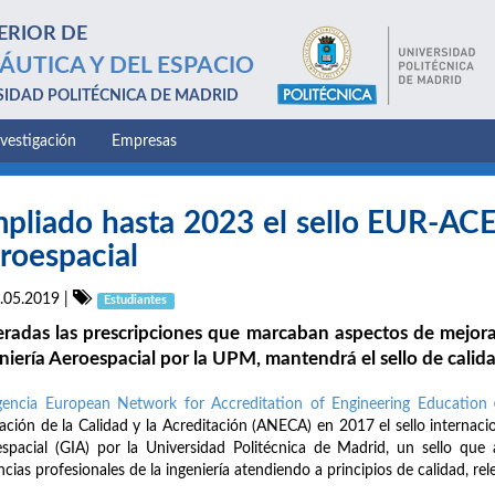
ERIOR DE
ÁUTICA Y DEL ESPACIO
SIDAD POLITÉCNICA DE MADRID
nvestigación
Empresas
pliado hasta 2023 el sello EUR-ACE 
roespacial
.05.2019
|
Estudiantes
radas las prescripciones que marcaban aspectos de mejor
niería Aeroespacial por la UPM, mantendrá el sello de cal
encia European Network for Accreditation of Engineering Education
(
ación de la Calidad y la Acreditación (ANECA) en 2017 el sello internaci
spacial (GIA) por la Universidad Politécnica de Madrid, un sello que
ncias profesionales de la ingeniería atendiendo a principios de calidad, re