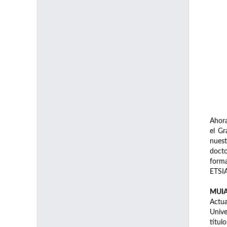
Ahora
el Gr
nuest
docto
forma
ETSI
MUIA,
Actu
Unive
títul