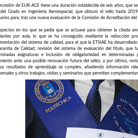
ncesión de EUR-ACE tiene una duración establecida de seis años, que se 
del Grado en Ingeniería Aeroespacial, que obtuvo el sello hasta 2019
arios para, tras una nueva evaluación de la Comisión de Acreditación del 
spectos en los que se pedía que se actuase para obtener la citada am
iantes por aula, lo que se ha conseguido mediante la reducción progr
mentación del sistema de calidad, para el que la ETSIAE ha desarrollad
rantía de Calidad; revisión del sistema de evaluación del título, que
minadas asignaturas e inclusión de obligatoriedad en determinadas p
miento ante una posible renovación futura del sello), y por último, revi
os resultados de aprendizaje se cumplen, añadiendo información rel
versales y otros trabajos, visitas y seminarios que permiten complementa