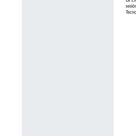
La Es
sesió
Tecno