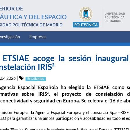
ERIOR DE
ÁUTICA Y DEL ESPACIO
SIDAD POLITÉCNICA DE MADRID
nvestigación
Empresas
 ETSIAE acoge la sesión inaugural
nstelación IRIS²
.04.2026
|
Estudiantes
gencia Espacial Española ha elegido la ETSIAE como s
rmativas sobre IRIS², el proyecto de constelación de
rconectividad y seguridad en Europa. Se celebra el 16 de abri
misión Europea, la Agencia Espacial Europea y el consorcio SpaceRISE 
EO para garantizar una amplia participación y accesibilidad en todo el e