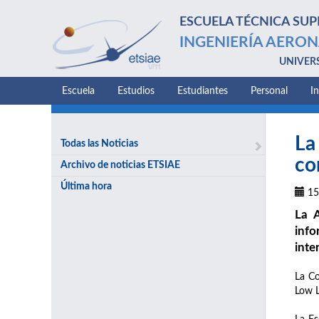
ESCUELA TÉCNICA SUP
INGENIERÍA AERON
UNIVER
Escuela
Estudios
Estudiantes
Personal
I
La
Todas las Noticias
co
Archivo de noticias ETSIAE
Última hora
15
La A
info
inte
La Co
Low L