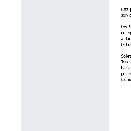
Esta 
servi
Los
I
emerg
a dar
(23 de
Sobre
Tras 
haci
gube
tecno