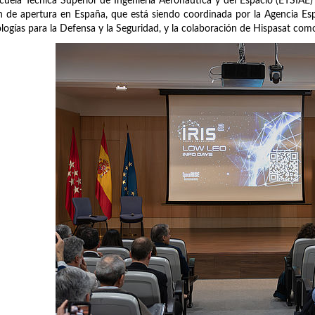
cuela Técnica Superior de Ingeniería Aeronáutica y del Espacio (ETSIAE)
n de apertura en España, que está siendo coordinada por la Agencia Es
logías para la Defensa y la Seguridad, y la colaboración de Hispasat co