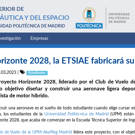
ERIOR DE
ÁUTICA Y DEL ESPACIO
SIDAD POLITÉCNICA DE MADRID
nvestigación
Empresas
rizonte 2028, la ETSIAE fabricará s
.03.2023
|
Estudiantes
royecto Horizonte 2028, liderado por el Club de Vuelo de
 objetivo diseñar y construir una aeronave ligera depor
ista de motor híbrido.
ruir una aeronave es el sueño de todo estudiante cuando elige cursar est
, los estudiantes de la
Universidad Politécnica de Madrid
(UPM) están u
onte 2028, que acaba de comenzar en la Escuela Técnica Superior de Inge
ub de Vuelo de la UPM-Akaflieg Madrid
lidera este proyecto, con el obje