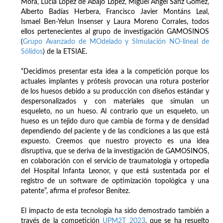
Mora, Lucía López de Abajo López, Miguel Ángel Sanz Gómez,
Alberto Badías Herbera, Francisco Javier Montáns Leal,
Ismael Ben-Yelun Insenser y Laura Moreno Corrales, todos
ellos pertenecientes al grupo de investigación GAMOSINOS
(
Grupo Avanzado de MOdelado y SImulación NO-lineal de
Sólidos
) de la ETSIAE.
“Decidimos presentar esta idea a la competición porque los
actuales implantes y prótesis provocan una rotura posterior
de los huesos debido a su producción con diseños estándar y
despersonalizados y con materiales que simulan un
esqueleto, no un hueso. Al contrario que un esqueleto, un
hueso es un tejido duro que cambia de forma y de densidad
dependiendo del paciente y de las condiciones a las que está
expuesto. Creemos que nuestro proyecto es una idea
disruptiva, que se deriva de la investigación de GAMOSINOS,
en colaboración con el servicio de traumatología y ortopedia
del Hospital Infanta Leonor, y que está sustentada por el
registro de un software de optimización topológica y una
patente”, afirma el profesor Benítez.
El impacto de esta tecnología ha sido demostrado también a
través de la competición
UPM2T 2023
, que se ha resuelto