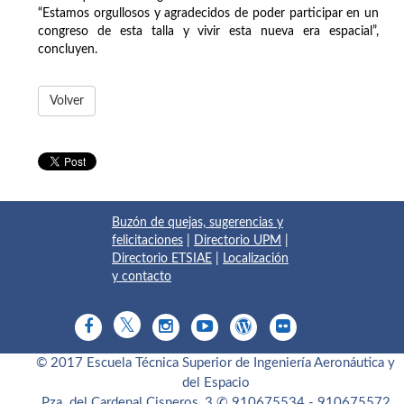
“Estamos orgullosos y agradecidos de poder participar en un
congreso de esta talla y vivir esta nueva era espacial”,
concluyen.
Volver
Buzón de quejas, sugerencias y
felicitaciones
|
Directorio UPM
|
Directorio ETSIAE
|
Localización
y contacto
© 2017 Escuela Técnica Superior de Ingeniería Aeronáutica y
del Espacio
Pza. del Cardenal Cisneros, 3
✆ 910675534 - 910675572