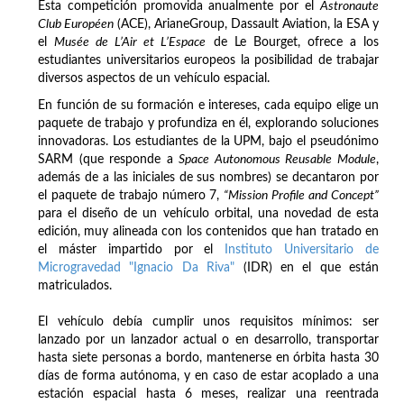
Esta competición promovida anualmente por el
Astronaute
Club Européen
(ACE), ArianeGroup, Dassault Aviation, la ESA y
el
Musée de L’Air et L’Espace
de Le Bourget, ofrece a los
estudiantes universitarios europeos la posibilidad de trabajar
diversos aspectos de un vehículo espacial.
En función de su formación e intereses, cada equipo elige un
paquete de trabajo y profundiza en él, explorando soluciones
innovadoras. Los estudiantes de la UPM, bajo el pseudónimo
SARM (que responde a
Space Autonomous Reusable Module
,
además de a las iniciales de sus nombres) se decantaron por
el paquete de trabajo número 7,
“Mission Profile and Concept”
para el diseño de un vehículo orbital, una novedad de esta
edición, muy alineada con los contenidos que han tratado en
el máster impartido por el
Instituto Universitario de
Microgravedad "Ignacio Da Riva"
(IDR) en el que están
matriculados.
El vehículo debía cumplir unos requisitos mínimos: ser
lanzado por un lanzador actual o en desarrollo, transportar
hasta siete personas a bordo, mantenerse en órbita hasta 30
días de forma autónoma, y en caso de estar acoplado a una
estación espacial hasta 6 meses, realizar una reentrada