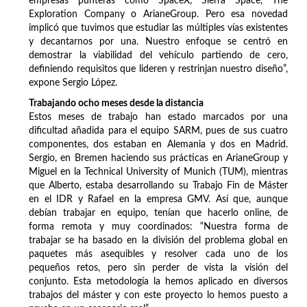
empresas punteras como SpaceX, Sierra Space, The
Exploration Company o ArianeGroup. Pero esa novedad
implicó que tuvimos que estudiar las múltiples vías existentes
y decantarnos por una. Nuestro enfoque se centró en
demostrar la viabilidad del vehículo partiendo de cero,
definiendo requisitos que lideren y restrinjan nuestro diseño”,
expone Sergio López.
T
rabajando ocho meses desde la distancia
Estos meses de trabajo han estado marcados por una
dificultad añadida para el equipo SARM, pues de sus cuatro
componentes, dos estaban en Alemania y dos en Madrid.
Sergio, en Bremen haciendo sus prácticas en ArianeGroup y
Miguel en la Technical University of Munich (TUM), mientras
que Alberto, estaba desarrollando su Trabajo Fin de Máster
en el IDR y Rafael en la empresa GMV. Así que, aunque
debían trabajar en equipo, tenían que hacerlo online, de
forma remota y muy coordinados: “Nuestra forma de
trabajar se ha basado en la división del problema global en
paquetes más asequibles y resolver cada uno de los
pequeños retos, pero sin perder de vista la visión del
conjunto. Esta metodología la hemos aplicado en diversos
trabajos del máster y con este proyecto lo hemos puesto a