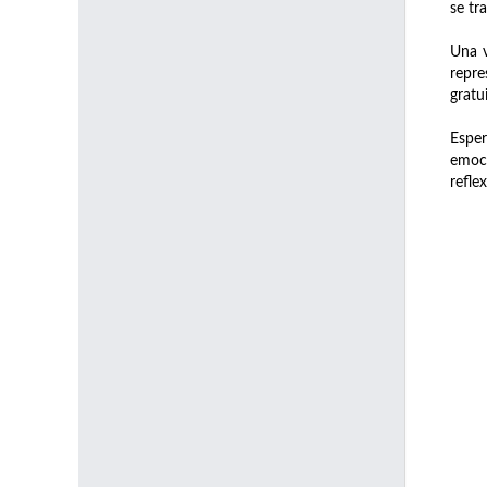
se tr
Una v
repre
gratu
Esper
emoci
refle