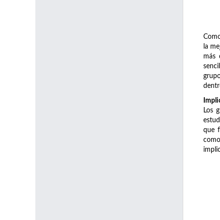
Como 
la me
más d
senci
grupo
dentr
Impli
Los g
estud
que f
como 
impli