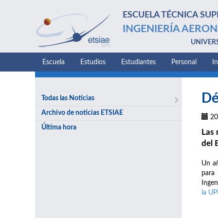
ESCUELA TÉCNICA SUP
INGENIERÍA AERON
UNIVER
Escuela
Estudios
Estudiantes
Personal
I
Dé
Todas las Noticias
Archivo de noticias ETSIAE
20
Última hora
Las 
del 
Un añ
para 
Ingen
la U