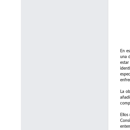
En es
una d
estar
ident
espec
enfre
La ob
añad
compr
Ellos
Consi
enten