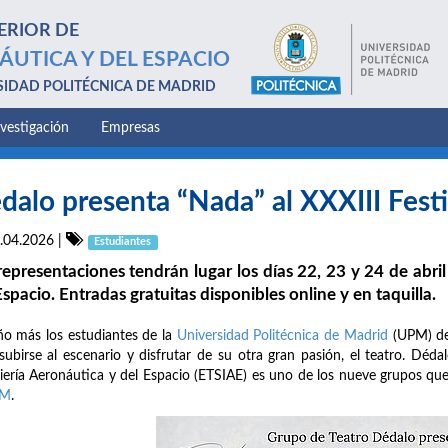
ERIOR DE
ÁUTICA Y DEL ESPACIO
SIDAD POLITÉCNICA DE MADRID
nvestigación
Empresas
dalo presenta “Nada” al XXXIII Fest
.04.2026
|
Estudiantes
representaciones tendrán lugar los días 22, 23 y 24 de abri
Espacio. Entradas gratuitas disponibles online y en taquilla.
o más los estudiantes de la
Universidad Politécnica de Madrid
(UPM) dej
subirse al escenario y disfrutar de su otra gran pasión, el teatro. Déda
iería Aeronáutica y del Espacio (ETSIAE) es uno de los nueve grupos que
PM
.