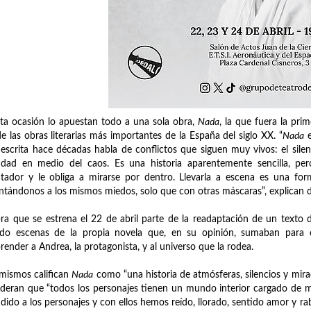
ta ocasión lo apuestan todo a una sola obra,
Nada
, la que fuera la pri
e las obras literarias más importantes de la España del siglo XX. “
Nada
e
 escrita hace décadas habla de conflictos que siguen muy vivos: el silen
idad en medio del caos. Es una historia aparentemente sencilla, pe
tador y le obliga a mirarse por dentro. Llevarla a escena es una fo
ntándonos a los mismos miedos, solo que con otras máscaras”, explican 
ra que se estrena el 22 de abril parte de la readaptación de un texto d
ido escenas de la propia novela que, en su opinión, sumaban para c
ender a Andrea, la protagonista, y al universo que la rodea.
 mismos califican
Nada
como “una historia de atmósferas, silencios y mira
deran que “todos los personajes tienen un mundo interior cargado de 
dido a los personajes y con ellos hemos reído, llorado, sentido amor y rabi