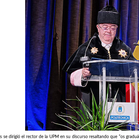
os se dirigió el rector de la UPM en su discurso resaltando que “os gra