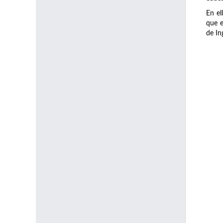
En el
que e
de In