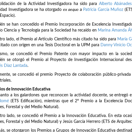
lidación de la Actividad Investigadora ha sido para
Alberto Abánades
idad Investigadora se ha otorgado
ex aequo
a
Patricia García Muñoz
(ETS
 Espacio).
én se han concedido el Premio Incorporación de Excelencia Investiga
o Ciencia y Tecnología para la Sociedad ha recaído en
Marina Amanda Ál
tro lado, el Premio al Artículo Científico más citado ha sido para
María G
itado con origen en una Tesis Doctoral en la UPM para
Danny Vinicio O
ismo, se concedió el Premio Patente con mayor impacto en la soci
én se otorgó el Premio al Proyecto de Investigación Internacional des
s Díaz Lantada
.
mente, se concedió el premio Proyecto de colaboración público-privad
riales.
os de Innovación Educativa
anto a los galardones que reconocen la actividad docente, se entregó 
olomé
(ETS Edificación), mientras que el 2º Premio a la Excelencia Do
s, Forestal y del Medio Natural).
tro lado, se concedió el Premio a la Innovación Educativa. En esta ocas
s, Forestal y del Medio Natural) y Jesús García Herrero (ETS de Arquitec
s, se otorgaron los Premios a Grupos de Innovación Educativa destinados