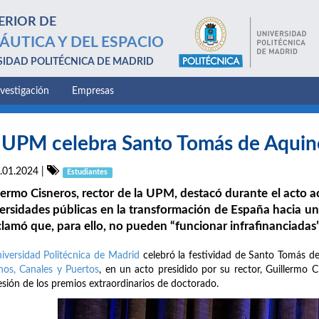
ERIOR DE
ÁUTICA Y DEL ESPACIO
SIDAD POLITÉCNICA DE MADRID
nvestigación
Empresas
 UPM celebra Santo Tomás de Aquin
.01.2024
|
Estudiantes
lermo Cisneros, rector de la UPM, destacó durante el acto
ersidades públicas en la transformación de España hacia un 
clamó que, para ello, no pueden “funcionar infrafinanciadas”
iversidad Politécnica de Madrid
celebró la festividad de Santo Tomás d
os, Canales y Puertos
, en un acto presidido por su rector, Guillermo 
sión de los premios extraordinarios de doctorado.