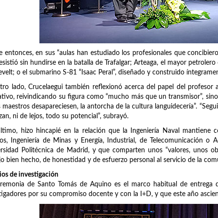
 entonces, en sus “aulas han estudiado los profesionales que concibi
esistió sin hundirse en la batalla de Trafalgar; Arteaga, el mayor petrol
velt; o el submarino S-81 “Isaac Peral”, diseñado y construido íntegrame
tro lado, Crucelaegui también reflexionó acerca del papel del profesor an
tivo, reivindicando su figura como “mucho más que un transmisor”, sino
os maestros desapareciesen, la antorcha de la cultura languidecería”. “S
zan, ni de lejos, todo su potencial”, subrayó.
ltimo, hizo hincapié en la relación que la Ingeniería Naval mantiene c
os, Ingeniería de Minas y Energía, Industrial, de Telecomunicación o 
rsidad Politécnica de Madrid, y que comparten unos “valores, unos obje
jo bien hecho, de honestidad y de esfuerzo personal al servicio de la com
os de investigación
remonia de Santo Tomás de Aquino es el marco habitual de entrega d
tigadores por su compromiso docente y con la I+D, y que este año ascie