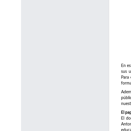
En es
sus u
Para 
forma
Ademá
públi
nuest
El pa
El do
Anton
educa