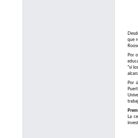
Desde
que r
Roose
Por o
educa
“si l
alcan
Por ú
Puert
Unive
traba
Premi
La ce
inves