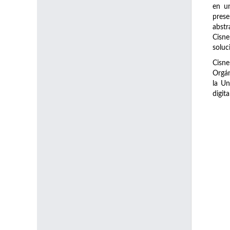
en u
prese
abstr
Cisne
soluc
Cisne
Orgán
la Un
digit