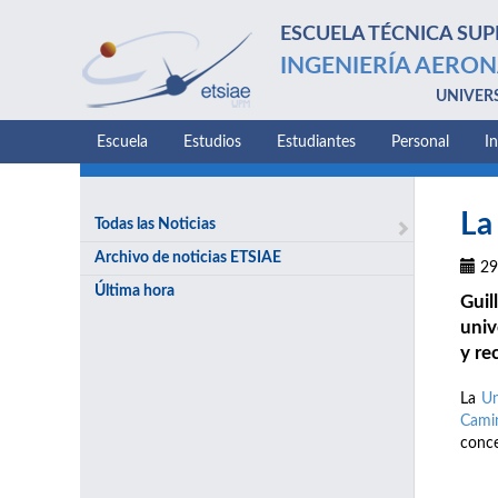
ESCUELA TÉCNICA SUP
INGENIERÍA AERON
UNIVER
Escuela
Estudios
Estudiantes
Personal
I
La
Todas las Noticias
Archivo de noticias ETSIAE
29
Última hora
Guil
univ
y re
La
Un
Camin
conce