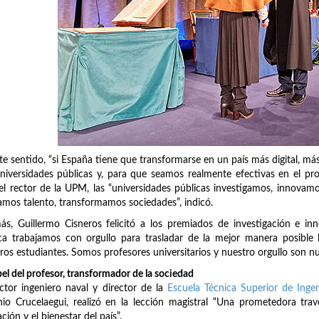
te sentido, “si España tiene que transformarse en un país más digital, m
niversidades públicas y, para que seamos realmente efectivas en el pr
el rector de la UPM, las “universidades públicas investigamos, innovam
mos talento, transformamos sociedades”, indicó.
s, Guillermo Cisneros felicitó a los premiados de investigación e in
ca trabajamos con orgullo para trasladar de la mejor manera posible
ros estudiantes. Somos profesores universitarios y nuestro orgullo son n
pel del profesor, transformador de la sociedad
ctor ingeniero naval y director de la
Escuela Técnica Superior de Inge
io Crucelaegui, realizó en la lección magistral “Una prometedora trav
ción y el bienestar del país”.