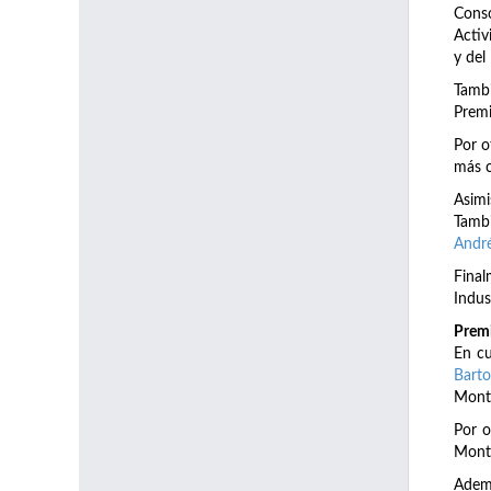
Conso
Activ
y del
Tambi
Premi
Por o
más c
Asim
Tambi
André
Final
Indust
Premi
En cu
Bart
Monte
Por o
Monte
Ademá