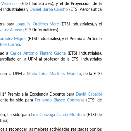
 Velascco
(ETSI Industriales), y el de Proyección de la
I Industriales) y
Daniel Barba Cancho
(ETSI Aeronáutica
dora para
Joaquín Ordieres Meré
(ETSI Industriales), y el
varez Alonso
(ETSI Informáticos).
onzález Miquel
(ETSI Industriales), y el Premio al Artículo
choa Correa
.
edad a
Carlos Antonio Platero Gaona
(ETSI Industriales).
arrollado en la UPM al profesor de la ETSI Industriales
a con la UPM a
María Luisa Martínez Muneta
, de la ETSI
el 1º Premio a la Excelencia Docente para
David Caballol
cente ha sido para
Fernando Blasco Contreras
(ETSI de
ión, ha sido para
Luis Gonzaga García Montero
(ETSI de
tura).
 a reconocer las mejores actividades realizadas por los