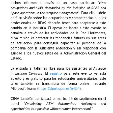
dichos informes a través de un caso particular:
“New
occupations and skills demanded by the inclusion of RPAS and
Space operations in the airspace management”
. Para ello, Isdefe
dará su visión sobre las ocupaciones y competencias que los
profesionales de RPAS deberán tener para adaptarse a este
cambio en la industria. El apoyo de Isdefe a este evento se
canaliza a través de las actividades de la Red Horizontes,
cuya misión es detectar las tendencias futuras en sus áreas
de actuación para conseguir capacitar al personal de la
compañía con la suficiente antelación y así responder con
agilidad a los nuevos retos de la Administración General del
Estado.
La entrada al taller es libre para los asistentes al
Airspace
Integration Congress
. El
registro
para este evento ya está
abierto y es gratuito para los estudiantes universitarios. Este
taller también se transmitirá de forma online mediante
Microsoft Teams (
https://short.upm.es/64j54
).
GINA también participará el martes 26 de septiembre en el
panel
“Developing ATM Automation, challenges and
opportunities. Is it possible without human intervention?”