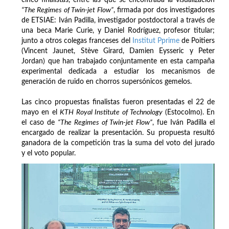
cinco finalistas, entre las que se encontraba la visualización
“The Regimes of Twin-jet Flow”
, firmada por dos investigadores
de ETSIAE: Iván Padilla, investigador postdoctoral a través de
una beca Marie Curie, y Daniel Rodríguez, profesor titular;
junto a otros colegas franceses del
Institut Pprime
de Poitiers
(Vincent Jaunet, Stève Girard, Damien Eysseric y Peter
Jordan) que han trabajado conjuntamente en esta campaña
experimental dedicada a estudiar los mecanismos de
generación de ruido en chorros supersónicos gemelos.
Las cinco propuestas finalistas fueron presentadas el 22 de
mayo en el
KTH Royal Institute of Technology
(Estocolmo). En
el caso de
“The Regimes of Twin-jet Flow”
, fue Iván Padilla el
encargado de realizar la presentación. Su propuesta resultó
ganadora de la competición tras la suma del voto del jurado
y el voto popular.