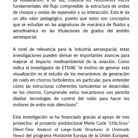
La visualización, a su vez, muestra los fenómenos físicos
fundamentales del flujo compresible: la estructura de ondas
de choque y ondas de expansión y su interacción. Esto le da
un alto valor pedagógico, puesto que estos son conceptos
que se estudian en las asignaturas de mecánica de fluidos y
aerodinámica en las titulaciones de grados del ámbito
aeroespacial.
A nivel de relevancia para la industria aeroespacial, estas
investigaciones pueden derivar en importantes avances para
mejorar el impacto medioambiental de la aviación. Como
indica el investigador de ETSIAE “el motivo de generar esta
visualización es el estudio de los mecanismos de generación
de ruido en chorros turbulentos, en particular, para entender
cómo las estructuras coherentes turbulentas se desarrollan
en los chorros. Comprender estos mecanismos nos permite
diseñar tecnologías de control del ruido para hacer los
motores de avión más silenciosos”.
Esta investigación se ha financiado gracias al apoyo de tres
proyectos: el proyecto postdoctoral Marie Curie
"STALSUns
"
(
Short-Time Analysis of Large-Scale Structures in Unsteady
Flows
) del programa Horizonte Europa de la Unión Europea;